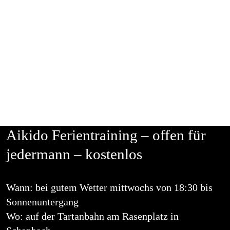
Aikido
hilft Selbstsicherheit zu gewinnen.
Aikido
ist für Frauen und Männer gleichermaßen
gut geeignet.
Aikido
kennt keine Wettkämpfe oder
Leistungsvergleiche.
Aikido Ferientraining – offen für
jedermann – kostenlos
Wann: bei gutem Wetter mittwochs von 18:30 bis
Sonnenuntergang
Wo: auf der Tartanbahn am Rasenplatz in